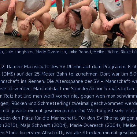
ann, Jule Langhans, Marie Overesch, Imke Robert, Meike Löchte, Rieke 
e 2. Damen-Mannschaft des SV Rheine auf dem Programm. Früh
(DMS) auf der 25 Meter Bahn teilzunehmen. Dort war um 8.00
annschaft ins Rennen. Die Altersspanne der SV – Mannschaft wa
setzt werden. Maximal darf ein Sportler/in nur 5-mal starten.
 Reiz hat und man weiß vorher nie, gegen wen man schwimmt.
Lagen, Rücken und Schmetterling) zweimal geschwommen werde
 nur jeweils einmal geschwommen. Die Wertung ist sehr einfac
ben den Platz für die Mannschaft. Für den SV Rheine gingen m
s (2010), Maja Schwert (2004), Marie Overesch (2004), Meike
n Start. Im ersten Abschnitt, wo alle Strecken einmal gesc