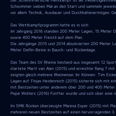
Der Schwimmerische Mehrkampf ist als Vielseitigkeitsw
Schwimmer sieben Mal an den Start und sammeln jeweils 
vor allem Technik, Ausdauer und Durchhaltevermögen. G
Das Wettkampfprogramm hatte es in sich:
Im Jahrgang 2016 standen 200 Meter Lagen, 15 Meter De
sowie 400 Meter Freistil auf dem Plan.
Die Jahrgänge 2015 und 2014 absolvierten 200 Meter La
Meter Delfin-Beine in Bauch- und Rückenlage.
Das Team des SV Rheine bestand aus insgesamt 12 Sportl
startete Marit van Alen (2015) und erreichte Rang 7 mi
zeigten gleich mehrere Rheinenser ihr Können: Tim Eick
Lagen auf. Finjas Heidenreich (2015) sicherte sich mit 
mit Bestzeiten unter anderem über 200 und 400 Meter Fr
Pepe Wolters (2016) Fünfter wurde und sich über eine n
Im SMK Rücken überzeugte Maresa Esper (2015) mit Pla
mehreren neuen Bestzeiten auf einen hervorragenden 3. 